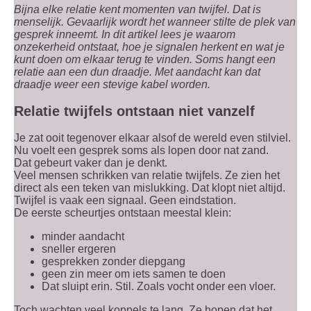
Bijna elke relatie kent momenten van twijfel. Dat is
menselijk. Gevaarlijk wordt het wanneer stilte de plek van
gesprek inneemt. In dit artikel lees je waarom
onzekerheid ontstaat, hoe je signalen herkent en wat je
kunt doen om elkaar terug te vinden. Soms hangt een
relatie aan een dun draadje. Met aandacht kan dat
draadje weer een stevige kabel worden.
Relatie twijfels ontstaan niet vanzelf
Je zat ooit tegenover elkaar alsof de wereld even stilviel.
Nu voelt een gesprek soms als lopen door nat zand.
Dat gebeurt vaker dan je denkt.
Veel mensen schrikken van relatie twijfels. Ze zien het
direct als een teken van mislukking. Dat klopt niet altijd.
Twijfel is vaak een signaal. Geen eindstation.
De eerste scheurtjes ontstaan meestal klein:
minder aandacht
sneller ergeren
gesprekken zonder diepgang
geen zin meer om iets samen te doen
Dat sluipt erin. Stil. Zoals vocht onder een vloer.
Toch wachten veel koppels te lang. Ze hopen dat het