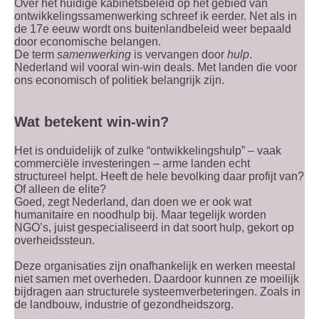
Over het huidige kabinetsbeleid op het gebied van
ontwikkelingssamenwerking schreef ik eerder. Net als in
de 17e eeuw wordt ons buitenlandbeleid weer bepaald
door economische belangen.
De term
samenwerking
is vervangen door
hulp
.
Nederland wil vooral win-win deals. Met landen die voor
ons economisch of politiek belangrijk zijn.
Wat betekent win-win?
Het is onduidelijk of zulke “ontwikkelingshulp” – vaak
commerciële investeringen – arme landen echt
structureel helpt. Heeft de hele bevolking daar profijt van?
Of alleen de elite?
Goed, zegt Nederland, dan doen we er ook wat
humanitaire en noodhulp bij. Maar tegelijk worden
NGO’s, juist gespecialiseerd in dat soort hulp, gekort op
overheidssteun.
Deze organisaties zijn onafhankelijk en werken meestal
niet samen met overheden. Daardoor kunnen ze moeilijk
bijdragen aan structurele systeemverbeteringen. Zoals in
de landbouw, industrie of gezondheidszorg.