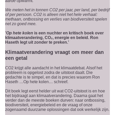
aarde opwarmt.
We meten het in tonnen CO2 per jaar, per land, per bedrijf
of per persoon. CO2 is alleen niet het hele verhaal:
methaan, ontbossing en verlies van biodiversiteit spelen
net zo goed mee.
'Op hete kolen
is een nuchter en kritisch boek over
klimaatverandering, CO₂, energie en beleid. Ron
Haseth legt uit zonder te preken.'
Klimaatverandering vraagt om meer dan
een getal
CO2 krijgt alle aandacht in het klimaatdebat. Alsof het
probleem is opgelost zodra de uitstoot daalt. Die
gedachte is te simpel, en dat is precies waarom Ron
Haseth …Op hete kolen… schreef.
Dit boek legt eerst helder uit wat CO2-uitstoot is en hoe
het bijdraagt aan klimaatverandering. Daarna gaat het
verder dan de meeste boeken durven: naar ontbossing,
biodiversiteit, energiebeleid en de vraag of onze
zogenaamd duurzame oplossingen dat ook werkelijk zijn.