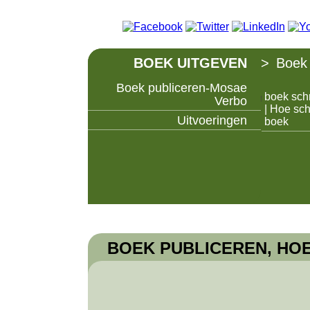
BOEK UITGEVEN
>
Boek 
Boek publiceren-Mosae
boek schr
Boek uitgeven, samen maken we er een succ
Verbo
| Hoe schr
Uitvoeringen
boek
BOEK PUBLICEREN, HOE