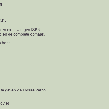
m
an.
m en met uw eigen ISBN.
ng en de complete opmaak.
n hand.
t te geven via Mosae Verbo.
advies.