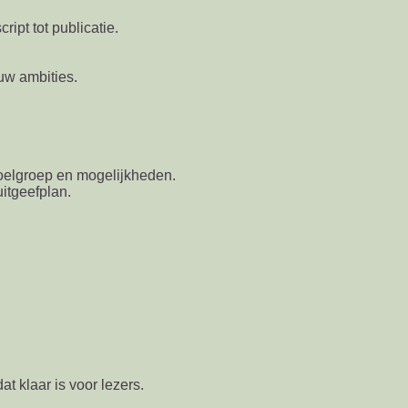
ipt tot publicatie.
uw ambities.
oelgroep en mogelijkheden.
itgeefplan.
at klaar is voor lezers.