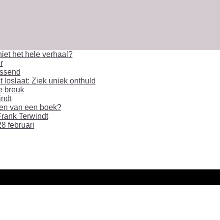
iet het hele verhaal?
r
assend
 loslaat: Ziek uniek onthuld
le breuk
indt
geven van een boek?
rank Terwindt
8 februari