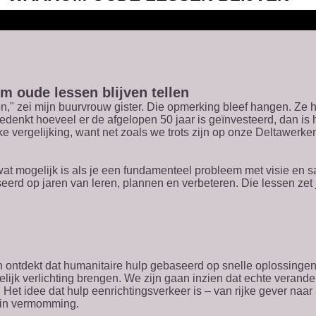
 oude lessen blijven tellen
," zei mijn buurvrouw gister. Die opmerking bleef hangen. Ze h
denkt hoeveel er de afgelopen 50 jaar is geïnvesteerd, dan is
ake vergelijking, want net zoals we trots zijn op onze Deltawe
t mogelijk is als je een fundamenteel probleem met visie en s
 op jaren van leren, plannen en verbeteren. Die lessen zet je
 ontdekt dat humanitaire hulp gebaseerd op snelle oplossingen
delijk verlichting brengen. We zijn gaan inzien dat echte veran
et idee dat hulp eenrichtingsverkeer is – van rijke gever naar
s in vermomming.