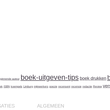
boek-uitgeven-tips
boek drukken
beginnende auteur
ver
oek
ISBN
koempels
Limburg
mijnwerkers
poezie
recensent
recensie
redactie
Review
ATIES
ALGEMEEN