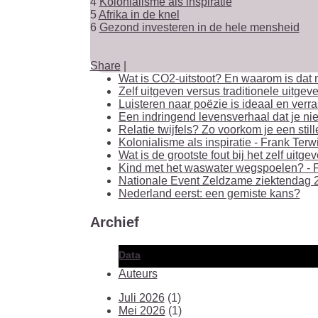
4
Kolonialisme als inspiratie
5
Afrika in de knel
6
Gezond investeren in de hele mensheid
Share
|
Wat is CO2-uitstoot? En waarom is dat n
Zelf uitgeven versus traditionele uitgeve
Luisteren naar poëzie is ideaal en verr
Een indringend levensverhaal dat je niet
Relatie twijfels? Zo voorkom je een stil
Kolonialisme als inspiratie - Frank Terw
Wat is de grootste fout bij het zelf uit
Kind met het waswater wegspoelen? - F
Nationale Event Zeldzame ziektendag 2
Nederland eerst: een gemiste kans?
Archief
Data
Auteurs
Juli 2026
(1)
Mei 2026
(1)