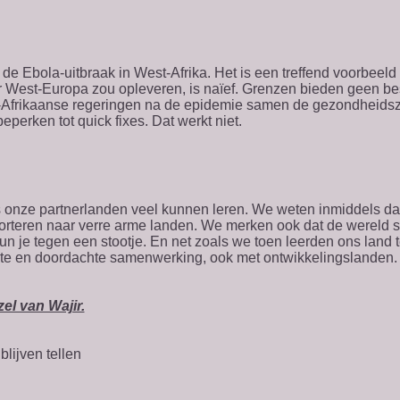
k de Ebola-uitbraak in West-Afrika. Het is een treffend voorbee
West-Europa zou opleveren, is naïef. Grenzen bieden geen besc
Afrikaanse regeringen na de epidemie samen de gezondheidsz
eperken tot quick fixes. Dat werkt niet.
s onze partnerlanden veel kunnen leren. We weten inmiddels d
orteren naar verre arme landen. We merken ook dat de wereld 
kun je tegen een stootje. En net zoals we toen leerden ons land
hte en doordachte samenwerking, ook met ontwikkelingslanden.
el van Wajir.
lijven tellen