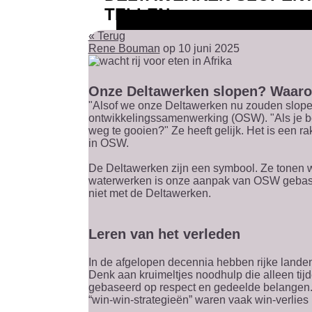
TELLEN
« Terug
Rene Bouman
op 10 juni 2025
Onze Deltawerken slopen? Waarom
"Alsof we onze Deltawerken nu zouden slopen
ontwikkelingssamenwerking (OSW). "Als je be
weg te gooien?" Ze heeft gelijk. Het is een r
in OSW.
De Deltawerken zijn een symbool. Ze tonen wa
waterwerken is onze aanpak van OSW gebaseerd
niet met de Deltawerken.
Leren van het verleden
In de afgelopen decennia hebben rijke landen
Denk aan kruimeltjes noodhulp die alleen tij
gebaseerd op respect en gedeelde belangen. H
“win-win-strategieën” waren vaak win-verlie