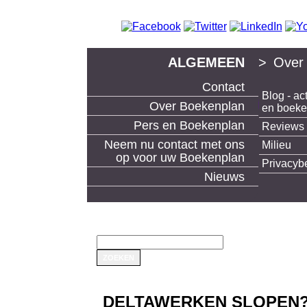
ALGEMEEN
>
Over
Contact
Blog - act
boek uitgeven en boeken maken bij Boekenp
Over Boekenplan
en boek
Pers en Boekenplan
Reviews
Neem nu contact met ons
Milieu
op voor uw Boekenplan
Privacyb
Nieuws
DELTAWERKEN SLOPEN?