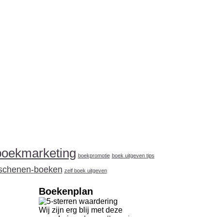
boekmarketing
boekpromotie
boek uitgeven tips
schenen-boeken
zelf boek uitgeven
Boekenplan
Wij zijn erg blij met deze