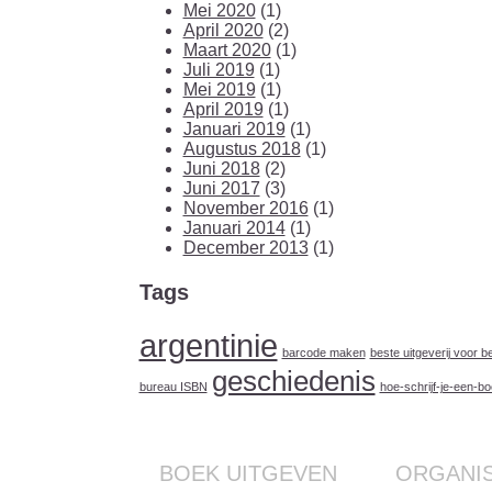
Mei 2020
(1)
April 2020
(2)
Maart 2020
(1)
Juli 2019
(1)
Mei 2019
(1)
April 2019
(1)
Januari 2019
(1)
Augustus 2018
(1)
Juni 2018
(2)
Juni 2017
(3)
November 2016
(1)
Januari 2014
(1)
December 2013
(1)
Tags
argentinie
barcode maken
beste uitgeverij voor 
geschiedenis
bureau ISBN
hoe-schrijf-je-een-b
BOEK UITGEVEN
ORGANIS