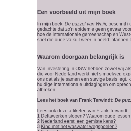
Een voorbeeld uit mijn boek
In mijn boek,
De puzzel van Wajir,
beschrijf i
gedachte dat zo'n epidemie geen gevaar voor 
hoe de internationale gemeenschap en West-
snel die oude valkuil weer in beeld: plannen b
Waarom doorgaan belangrijk is
Van investering in OSW hebben zowel wij al
die voor Nederland werkt niet simpelweg exp
ons dat als je samen een stevige basis legt, 
huidige internationale uitdagingen om oprec
afbreken.
Lees het boek van Frank Terwindt:
De puzz
Lees ook deze artikelen van Frank Terwindt:
1 Deltawerken slopen? Waarom oude lessen b
2
Nederland eerst: een gemiste kans?
3
Kind met het waswater wegspoelen?