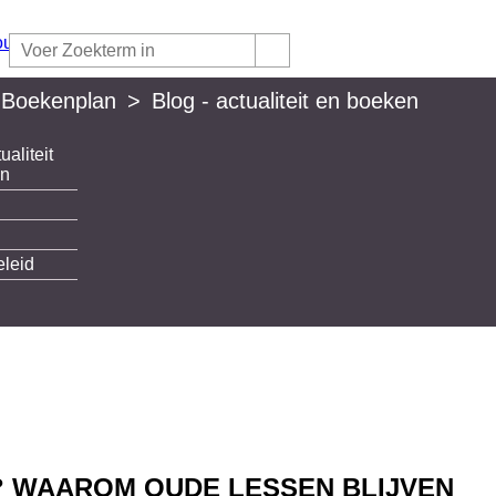
 Boekenplan
>
Blog - actualiteit en boeken
ualiteit
lan
en
eleid
 WAAROM OUDE LESSEN BLIJVEN