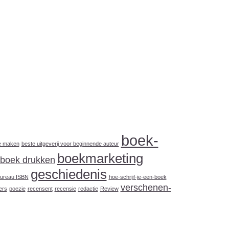
boek-
e maken
beste uitgeverij voor beginnende auteur
boekmarketing
boek drukken
geschiedenis
ureau ISBN
hoe-schrijf-je-een-boek
verschenen-
ers
poezie
recensent
recensie
redactie
Review