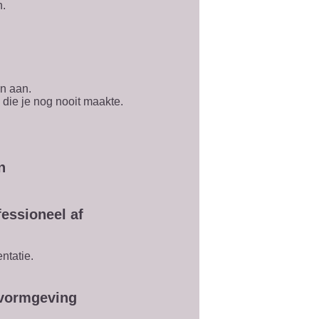
n.
en aan.
die je nog nooit maakte.
n
essioneel af
ntatie.
 vormgeving