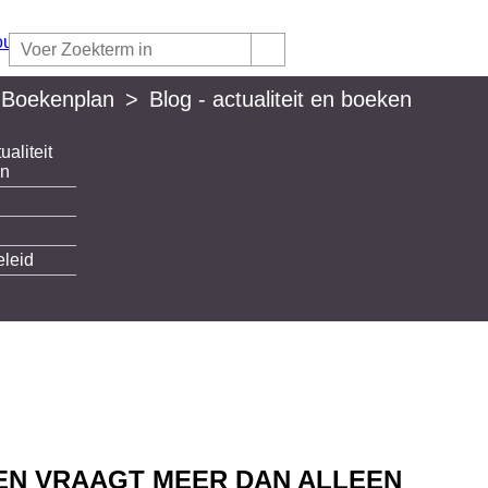
 Boekenplan
>
Blog - actualiteit en boeken
ualiteit
lan
en
eleid
EN VRAAGT MEER DAN ALLEEN