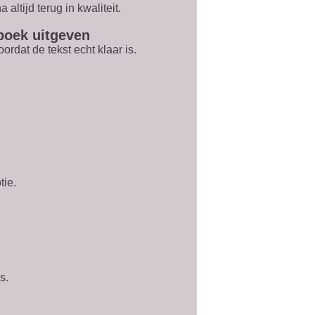
altijd terug in kwaliteit.
 boek uitgeven
ordat de tekst echt klaar is.
tie.
s.