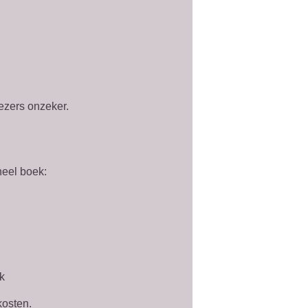
ezers onzeker.
neel boek:
k
kosten.