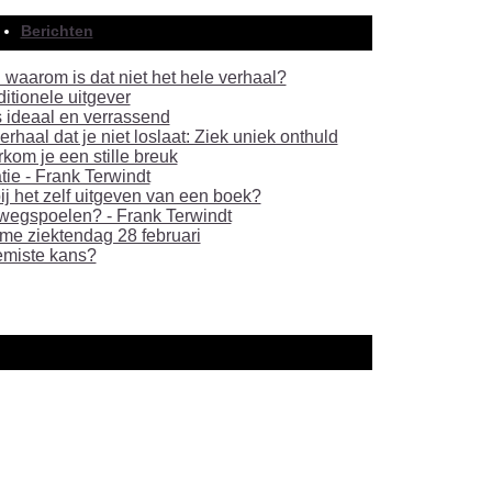
Berichten
 waarom is dat niet het hele verhaal?
ditionele uitgever
s ideaal en verrassend
haal dat je niet loslaat: Ziek uniek onthuld
rkom je een stille breuk
tie - Frank Terwindt
bij het zelf uitgeven van een boek?
wegspoelen? - Frank Terwindt
me ziektendag 28 februari
emiste kans?