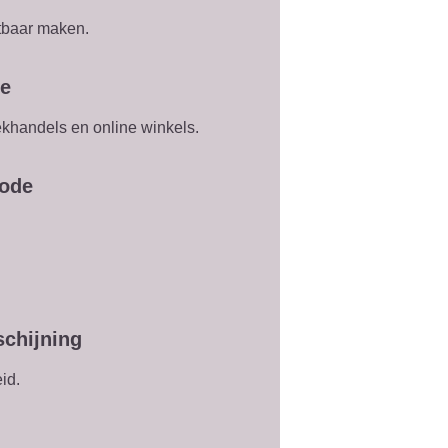
tbaar maken.
ie
ekhandels en online winkels.
hode
schijning
id.