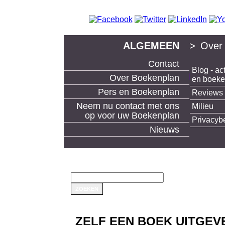
ALGEMEEN
>
Over
Contact
Blog - act
boek uitgeven en boeken maken bij Boekenp
Over Boekenplan
en boek
Pers en Boekenplan
Reviews
Neem nu contact met ons
Milieu
op voor uw Boekenplan
Privacyb
Nieuws
ZELF EEN BOEK UITGEV