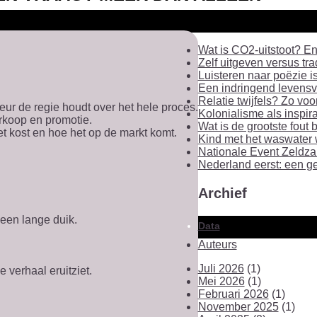
Wat is CO2-uitstoot? En
Zelf uitgeven versus tra
Luisteren naar poëzie i
Een indringend levensver
Relatie twijfels? Zo voo
teur de regie houdt over het hele proces.
Kolonialisme als inspira
rkoop en promotie.
Wat is de grootste fout 
et kost en hoe het op de markt komt.
Kind met het waswater 
Nationale Event Zeldza
Nederland eerst: een g
Archief
 een lange duik.
Data
Auteurs
Juli 2026
(1)
 verhaal eruitziet.
Mei 2026
(1)
Februari 2026
(1)
November 2025
(1)