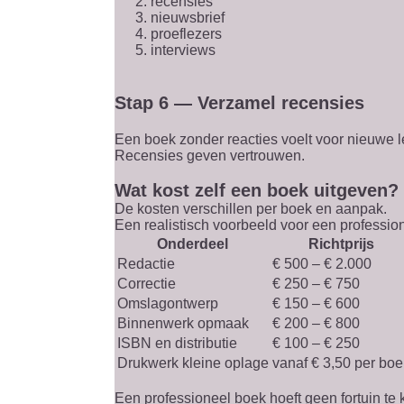
recensies
nieuwsbrief
proeflezers
interviews
Stap 6 — Verzamel recensies
Een boek zonder reacties voelt voor nieuwe l
Recensies geven vertrouwen.
Wat kost zelf een boek uitgeven?
De kosten verschillen per boek en aanpak.
Een realistisch voorbeeld voor een professio
Onderdeel
Richtprijs
Redactie
€ 500 – € 2.000
Correctie
€ 250 – € 750
Omslagontwerp
€ 150 – € 600
Binnenwerk opmaak
€ 200 – € 800
ISBN en distributie
€ 100 – € 250
Drukwerk kleine oplage
vanaf € 3,50 per boe
Een professioneel boek hoeft geen fortuin te 