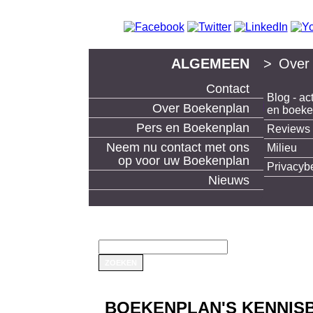
ALGEMEEN
>
Over
Contact
Blog - act
boek uitgeven en boeken maken bij Boekenp
Over Boekenplan
en boek
Pers en Boekenplan
Reviews
Neem nu contact met ons
Milieu
op voor uw Boekenplan
Privacyb
Nieuws
BOEKENPLAN'S KENNISB