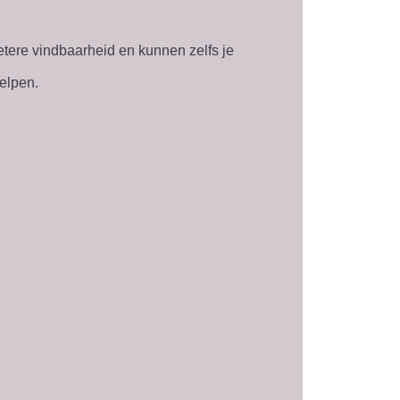
tere vindbaarheid en kunnen zelfs je
elpen.
.