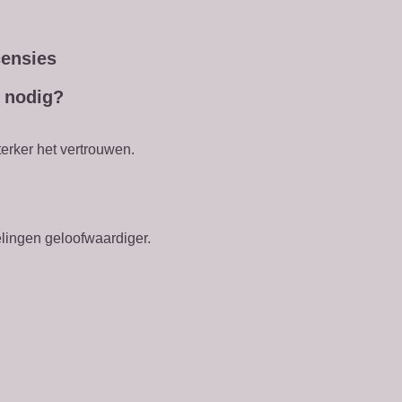
censies
k nodig?
terker het vertrouwen.
elingen geloofwaardiger.