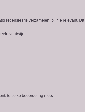
 recensies te verzamelen, blijf je relevant. Dit
beeld verdwijnt.
nt, telt elke beoordeling mee.