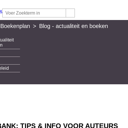
 Boekenplan
>
Blog - actualiteit en boeken
ualiteit
lan
en
eleid
ANK: TIPS & INFO VOOR AUTEURS