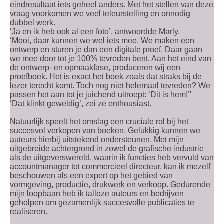
eindresultaat iets geheel anders. Met het stellen van deze
vraag voorkomen we veel teleurstelling en onnodig
dubbel werk.
‘Ja en ik heb ook al een foto’, antwoordde Marly.
‘Mooi, daar kunnen we wel iets mee. We maken een
ontwerp en sturen je dan een digitale proef. Daar gaan
we mee door tot je 100% tevreden bent. Aan het eind van
de ontwerp- en opmaakfase, produceren wij een
proefboek. Het is exact het boek zoals dat straks bij de
lezer terecht komt. Toch nog niet helemaal tevreden? We
passen het aan tot je juichend uitroept: ‘Dit is hem!’'
‘Dat klinkt geweldig’, zei ze enthousiast.
Natuurlijk speelt het omslag een cruciale rol bij het
succesvol verkopen van boeken. Gelukkig kunnen we
auteurs hierbij uitstekend ondersteunen. Met mijn
uitgebreide achtergrond in zowel de grafische industrie
als de uitgeverswereld, waarin ik functies heb vervuld van
accountmanager tot commercieel directeur, kan ik mezelf
beschouwen als een expert op het gebied van
vormgeving, productie, drukwerk en verkoop. Gedurende
mijn loopbaan heb ik talloze auteurs en bedrijven
geholpen om gezamenlijk succesvolle publicaties te
realiseren.