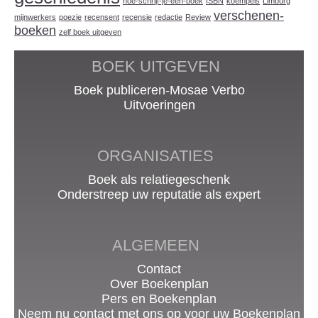
hoe-schrijf-je-een-boek
ISBN
koempels
Limburg
verschenen-
mijnwerkers
poezie
recensent
recensie
redactie
Review
boeken
zelf boek uitgeven
BOEK UITGEVEN
Boek publiceren-Mosae Verbo
Uitvoeringen
ORGANISATIES
Boek als relatiegeschenk
Onderstreep uw reputatie als expert
ALGEMEEN
Contact
Over Boekenplan
Pers en Boekenplan
Neem nu contact met ons op voor uw Boekenplan