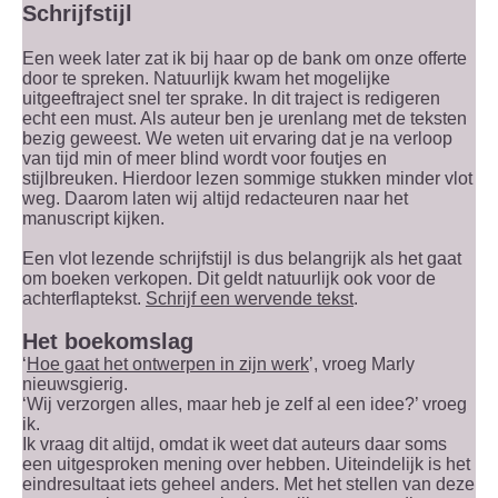
Schrijfstijl
Een week later zat ik bij haar op de bank om onze offerte
door te spreken. Natuurlijk kwam het mogelijke
uitgeeftraject snel ter sprake. In dit traject is redigeren
echt een must. Als auteur ben je urenlang met de teksten
bezig geweest. We weten uit ervaring dat je na verloop
van tijd min of meer blind wordt voor foutjes en
stijlbreuken. Hierdoor lezen sommige stukken minder vlot
weg. Daarom laten wij altijd redacteuren naar het
manuscript kijken.
Een vlot lezende schrijfstijl is dus belangrijk als het gaat
om boeken verkopen. Dit geldt natuurlijk ook voor de
achterflaptekst.
Schrijf een wervende tekst
.
Het boekomslag
‘
Hoe gaat het ontwerpen in zijn werk
’, vroeg Marly
nieuwsgierig.
‘Wij verzorgen alles, maar heb je zelf al een idee?’ vroeg
ik.
Ik vraag dit altijd, omdat ik weet dat auteurs daar soms
een uitgesproken mening over hebben. Uiteindelijk is het
eindresultaat iets geheel anders. Met het stellen van deze