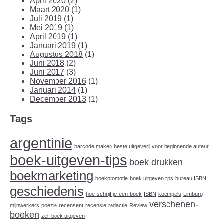
April 2020
(2)
Maart 2020
(1)
Juli 2019
(1)
Mei 2019
(1)
April 2019
(1)
Januari 2019
(1)
Augustus 2018
(1)
Juni 2018
(2)
Juni 2017
(3)
November 2016
(1)
Januari 2014
(1)
December 2013
(1)
Tags
argentinie
barcode maken
beste uitgeverij voor beginnende auteur
boek-uitgeven-tips
boek drukken
boekmarketing
boekpromotie
boek uitgeven tips
bureau ISBN
geschiedenis
hoe-schrijf-je-een-boek
ISBN
koempels
Limburg
verschenen-
mijnwerkers
poezie
recensent
recensie
redactie
Review
boeken
zelf boek uitgeven