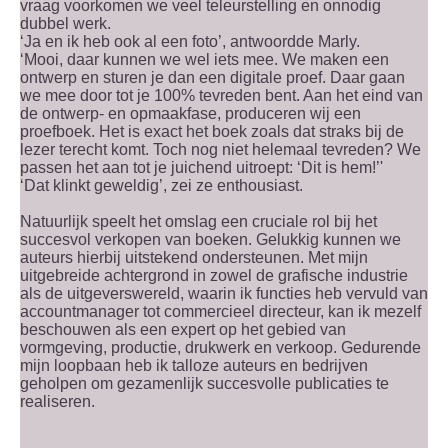
vraag voorkomen we veel teleurstelling en onnodig
dubbel werk.
‘Ja en ik heb ook al een foto’, antwoordde Marly.
‘Mooi, daar kunnen we wel iets mee. We maken een
ontwerp en sturen je dan een digitale proef. Daar gaan
we mee door tot je 100% tevreden bent. Aan het eind van
de ontwerp- en opmaakfase, produceren wij een
proefboek. Het is exact het boek zoals dat straks bij de
lezer terecht komt. Toch nog niet helemaal tevreden? We
passen het aan tot je juichend uitroept: ‘Dit is hem!’'
‘Dat klinkt geweldig’, zei ze enthousiast.
Natuurlijk speelt het omslag een cruciale rol bij het
succesvol verkopen van boeken. Gelukkig kunnen we
auteurs hierbij uitstekend ondersteunen. Met mijn
uitgebreide achtergrond in zowel de grafische industrie
als de uitgeverswereld, waarin ik functies heb vervuld van
accountmanager tot commercieel directeur, kan ik mezelf
beschouwen als een expert op het gebied van
vormgeving, productie, drukwerk en verkoop. Gedurende
mijn loopbaan heb ik talloze auteurs en bedrijven
geholpen om gezamenlijk succesvolle publicaties te
realiseren.