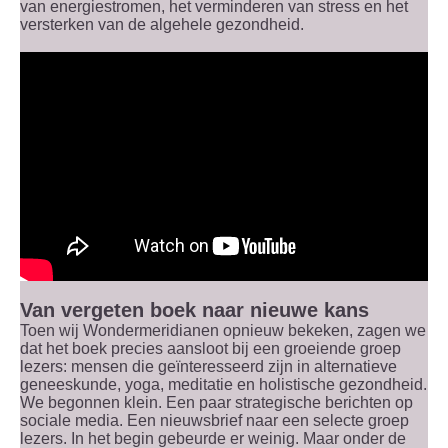
van energiestromen, het verminderen van stress en het
versterken van de algehele gezondheid.
Van vergeten boek naar nieuwe kans
Toen wij Wondermeridianen opnieuw bekeken, zagen we
dat het boek precies aansloot bij een groeiende groep
lezers: mensen die geïnteresseerd zijn in alternatieve
geneeskunde, yoga, meditatie en holistische gezondheid.
We begonnen klein. Een paar strategische berichten op
sociale media. Een nieuwsbrief naar een selecte groep
lezers. In het begin gebeurde er weinig. Maar onder de