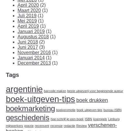
April 2020
(2)
Maart 2020
(1)
Juli 2019
(1)
Mei 2019
(1)
April 2019
(1)
Januari 2019
(1)
Augustus 2018
(1)
Juni 2018
(2)
Juni 2017
(3)
November 2016
(1)
Januari 2014
(1)
December 2013
(1)
Tags
argentinie
barcode maken
beste uitgeverij voor beginnende auteur
boek-uitgeven-tips
boek drukken
boekmarketing
boekpromotie
boek uitgeven tips
bureau ISBN
geschiedenis
hoe-schrijf-je-een-boek
ISBN
koempels
Limburg
verschenen-
mijnwerkers
poezie
recensent
recensie
redactie
Review