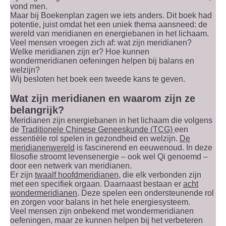
vond men.
Maar bij Boekenplan zagen we iets anders. Dit boek had
potentie, juist omdat het een uniek thema aansneed: de
wereld van meridianen en energiebanen in het lichaam.
Veel mensen vroegen zich af: wat zijn meridianen?
Welke meridianen zijn er? Hoe kunnen
wondermeridianen oefeningen helpen bij balans en
welzijn?
Wij besloten het boek een tweede kans te geven.
Wat zijn meridianen en waarom zijn ze
belangrijk?
Meridianen zijn energiebanen in het lichaam die volgens
de
Traditionele Chinese Geneeskunde (TCG)
een
essentiële rol spelen in gezondheid en welzijn.
De
meridianenwereld
is fascinerend en eeuwenoud. In deze
filosofie stroomt levensenergie – ook wel Qi genoemd –
door een netwerk van meridianen.
Er zijn
twaalf hoofdmeridianen
, die elk verbonden zijn
met een specifiek orgaan. Daarnaast bestaan er
acht
wondermeridianen
. Deze spelen een ondersteunende rol
en zorgen voor balans in het hele energiesysteem.
Veel mensen zijn onbekend met wondermeridianen
oefeningen, maar ze kunnen helpen bij het verbeteren