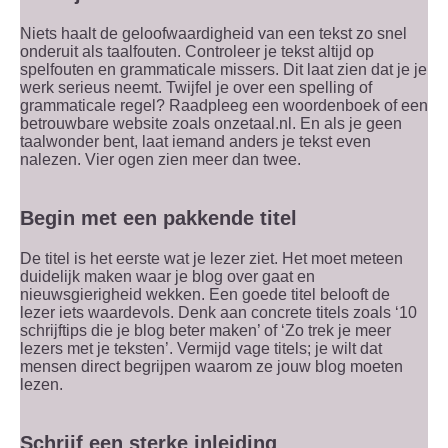
Niets haalt de geloofwaardigheid van een tekst zo snel
onderuit als taalfouten. Controleer je tekst altijd op
spelfouten en grammaticale missers. Dit laat zien dat je je
werk serieus neemt. Twijfel je over een spelling of
grammaticale regel? Raadpleeg een woordenboek of een
betrouwbare website zoals onzetaal.nl. En als je geen
taalwonder bent, laat iemand anders je tekst even
nalezen. Vier ogen zien meer dan twee.
Begin met een pakkende titel
De titel is het eerste wat je lezer ziet. Het moet meteen
duidelijk maken waar je blog over gaat en
nieuwsgierigheid wekken. Een goede titel belooft de
lezer iets waardevols. Denk aan concrete titels zoals ‘10
schrijftips die je blog beter maken’ of ‘Zo trek je meer
lezers met je teksten’. Vermijd vage titels; je wilt dat
mensen direct begrijpen waarom ze jouw blog moeten
lezen.
Schrijf een sterke inleiding