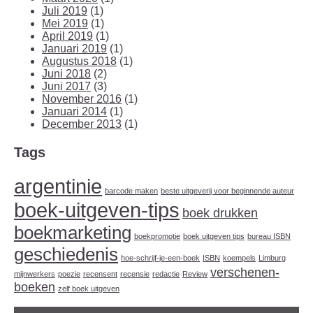
Juli 2019
(1)
Mei 2019
(1)
April 2019
(1)
Januari 2019
(1)
Augustus 2018
(1)
Juni 2018
(2)
Juni 2017
(3)
November 2016
(1)
Januari 2014
(1)
December 2013
(1)
Tags
argentinie
barcode maken
beste uitgeverij voor beginnende auteur
boek-uitgeven-tips
boek drukken
boekmarketing
boekpromotie
boek uitgeven tips
bureau ISBN
geschiedenis
hoe-schrijf-je-een-boek
ISBN
koempels
Limburg
verschenen-
mijnwerkers
poezie
recensent
recensie
redactie
Review
boeken
zelf boek uitgeven