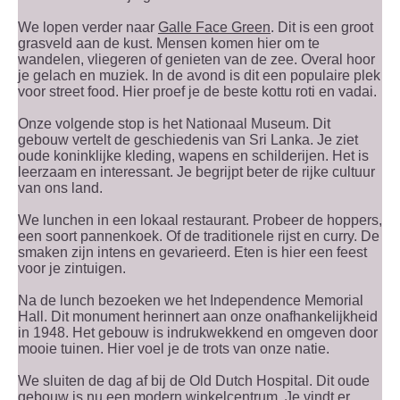
We lopen verder naar
Galle Face Green
. Dit is een groot
grasveld aan de kust. Mensen komen hier om te
wandelen, vliegeren of genieten van de zee. Overal hoor
je gelach en muziek. In de avond is dit een populaire plek
voor street food. Hier proef je de beste kottu roti en vadai.
Onze volgende stop is het Nationaal Museum. Dit
gebouw vertelt de geschiedenis van Sri Lanka. Je ziet
oude koninklijke kleding, wapens en schilderijen. Het is
leerzaam en interessant. Je begrijpt beter de rijke cultuur
van ons land.
We lunchen in een lokaal restaurant. Probeer de hoppers,
een soort pannenkoek. Of de traditionele rijst en curry. De
smaken zijn intens en gevarieerd. Eten is hier een feest
voor je zintuigen.
Na de lunch bezoeken we het Independence Memorial
Hall. Dit monument herinnert aan onze onafhankelijkheid
in 1948. Het gebouw is indrukwekkend en omgeven door
mooie tuinen. Hier voel je de trots van onze natie.
We sluiten de dag af bij de Old Dutch Hospital. Dit oude
gebouw is nu een modern winkelcentrum. Je vindt er