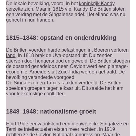
De lokale bevolking, vooral in het
koninkrijk Kandy
,
verzette zich. Maar in 1815 viel Kandy. De Britten sloten
een verdrag met de Singaleese adel. Het eiland was nu
geheel in hun handen.
1815–1848: opstand en onderdrukking
De Britten voerden harde belastingen in.
Boeren verloren
land
. In 1818 brak de Uva-opstand uit. Duizenden
stierven door hongersnood en geweld. De Britten sloegen
de opstand genadeloos neer. Ceylon werd een plantage-
economie. Arbeiders uit Zuid-India werden gehaald. De
bevolking veranderde voorgoed.
De
Singalezen
en
Tamils
raakten verdeeld. De Britten
speelden groepen tegen elkaar uit. Dit zaaide het kiem
voor toekomstige conflicten.
1848–1948: nationalisme groeit
Eind 19de eeuw ontstond een nieuwe elite. Singaleze en
Tamilse intellectuelen eisten meer rechten. In 1919
richtten ze de Ceylon National Congress op. Maar de