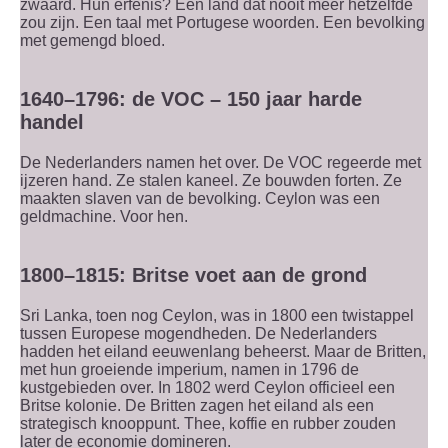
zwaard. Hun erfenis? Een land dat nooit meer hetzelfde
zou zijn. Een taal met Portugese woorden. Een bevolking
met gemengd bloed.
1640–1796: de VOC – 150 jaar harde
handel
De Nederlanders namen het over. De VOC regeerde met
ijzeren hand. Ze stalen kaneel. Ze bouwden forten. Ze
maakten slaven van de bevolking. Ceylon was een
geldmachine. Voor hen.
1800–1815: Britse voet aan de grond
Sri Lanka, toen nog Ceylon, was in 1800 een twistappel
tussen Europese mogendheden. De Nederlanders
hadden het eiland eeuwenlang beheerst. Maar de Britten,
met hun groeiende imperium, namen in 1796 de
kustgebieden over. In 1802 werd Ceylon officieel een
Britse kolonie. De Britten zagen het eiland als een
strategisch knooppunt. Thee, koffie en rubber zouden
later de economie domineren.