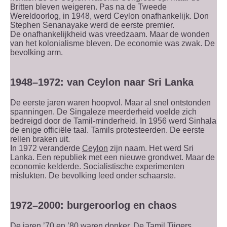
Britten bleven weigeren. Pas na de Tweede
Wereldoorlog, in 1948, werd Ceylon onafhankelijk. Don
Stephen Senanayake werd de eerste premier.
De onafhankelijkheid was vreedzaam. Maar de wonden
van het kolonialisme bleven. De economie was zwak. De
bevolking arm.
1948–1972: van Ceylon naar Sri Lanka
De eerste jaren waren hoopvol. Maar al snel ontstonden
spanningen. De Singaleze meerderheid voelde zich
bedreigd door de Tamil-minderheid. In 1956 werd Sinhala
de enige officiële taal. Tamils protesteerden. De eerste
rellen braken uit.
In 1972 veranderde
Ceylon
zijn naam. Het werd Sri
Lanka. Een republiek met een nieuwe grondwet. Maar de
economie kelderde. Socialistische experimenten
mislukten. De bevolking leed onder schaarste.
1972–2000: burgeroorlog en chaos
De jaren ’70 en ’80 waren donker. De Tamil Tijgers