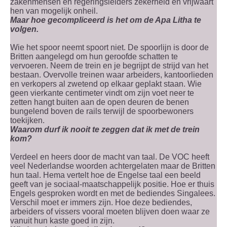
zakenmensen en regeringsleiders zekerheid en vrijwaart
hen van mogelijk onheil.
Maar hoe gecompliceerd is het om de Apa Litha te
volgen.
Wie het spoor neemt spoort niet. De spoorlijn is door de
Britten aangelegd om hun geroofde schatten te
vervoeren. Neem de trein en je begrijpt de strijd van het
bestaan. Overvolle treinen waar arbeiders, kantoorlieden
en verkopers al zwetend op elkaar geplakt staan. Wie
geen vierkante centimeter vindt om zijn voet neer te
zetten hangt buiten aan de open deuren de benen
bungelend boven de rails terwijl de spoorbewoners
toekijken.
Waarom durf ik nooit te zeggen dat ik met de trein
kom?
Verdeel en heers door de macht van taal. De VOC heeft
veel Nederlandse woorden achtergelaten maar de Britten
hun taal. Hema vertelt hoe de Engelse taal een beeld
geeft van je sociaal-maatschappelijk positie. Hoe er thuis
Engels gesproken wordt en met de bediendes Singalees.
Verschil moet er immers zijn. Hoe deze bediendes,
arbeiders of vissers vooral moeten blijven doen waar ze
vanuit hun kaste goed in zijn.