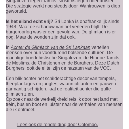
Singalezen tegen Tamils. Moslims tegen boeddhisten.
Die strategie werkt nog steeds door. Wantrouwen is diep
geworteld.
Is het eiland echt vrij?
Sri Lanka is onafhankelijk sinds
1948. Maar de schaduw van het verleden blijft. De
burgeroorlog was er een gevolg van. De glimlach is er
nog. Maar de wonden zijn dat ook.
In
Achter de Glimlach van de Sri Lankaan
vertellen
mensen over hun voortdurend botsende culturen. De
machtige boeddhistische Singalezen, de Hindoe Tamils,
de Moslims, de Christenen en de Burghers. Deze Dutch
Burghers, ooit de elite, zijn de nazaten van de VOC.
Een blik achter het schilderachtige decor van tempels,
theeplantages en jungles, waarin olifanten en pauwen
parmantig schrijden, laat de realiteit achter die gulle
glimlach zien.
Op zoek naar de werkelijkheid reis ik door het land met
trein, bus en boot en luister naar de verhalen van mensen
die ik ontmoet.
Lees ook de rondleiding door Colombo.