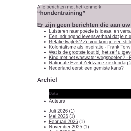
Alle berichten met het kenmerk
“hondentraining”
Er zijn geen berichten die aan u
Luisteren naar poëzie is ideaal en verr
Een indringend levensverhaal dat je niet
Relatie twijfels? Zo voorkom je een stil
Kolonialisme als inspiratie - Frank Terw
Wat is de grootste fout bij het zelf uit
Kind met het waswater wegspoelen? - F
Nationale Event Zeldzame ziektendag 2
Nederland eerst: een gemiste kans?
Archief
Data
Auteurs
Juli 2026
(1)
Mei 2026
(1)
Februari 2026
(1)
November 2025
(1)