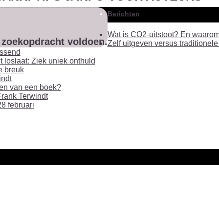
Berichten
Wat is CO2-uitstoot? En waarom 
w zoekopdracht voldoen.
Zelf uitgeven versus traditionele
assend
 loslaat: Ziek uniek onthuld
le breuk
indt
geven van een boek?
rank Terwindt
8 februari