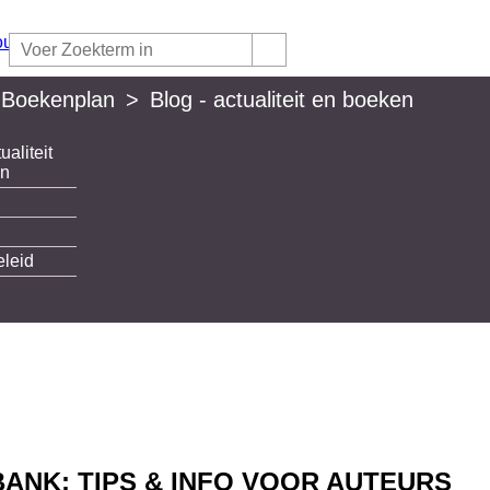
 Boekenplan
>
Blog - actualiteit en boeken
ualiteit
lan
en
eleid
ANK: TIPS & INFO VOOR AUTEURS