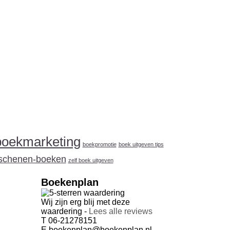
boekmarketing
boekpromotie
boek uitgeven tips
schenen-boeken
zelf boek uitgeven
Boekenplan
Wij zijn erg blij met deze
waardering -
Lees alle reviews
T 06-21278151
E boekenplan@boekenplan.nl