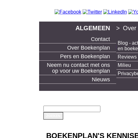
ALGEMEEN
>
Over
Contact
Blog - act
boek uitgeven en boeken maken bij Boekenp
Over Boekenplan
en boek
Pers en Boekenplan
Reviews
Neem nu contact met ons
Milieu
op voor uw Boekenplan
Privacyb
Nieuws
BOEKENPLAN'S KENNISB