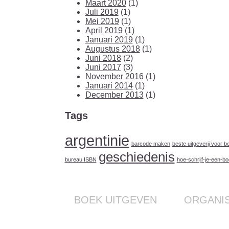
Maart 2020
(1)
Juli 2019
(1)
Mei 2019
(1)
April 2019
(1)
Januari 2019
(1)
Augustus 2018
(1)
Juni 2018
(2)
Juni 2017
(3)
November 2016
(1)
Januari 2014
(1)
December 2013
(1)
Tags
argentinie
barcode maken
beste uitgeverij voor 
geschiedenis
bureau ISBN
hoe-schrijf-je-een-b
BOEK UITGEVEN
ORGANIS
Boek publiceren-Mosae Verbo
Boek als relat
Uitvoeringen
Onderstreep uw rep