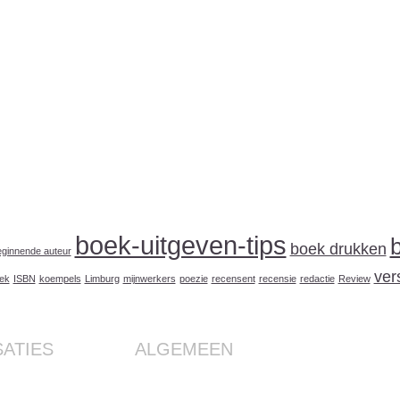
boek-uitgeven-tips
boek drukken
beginnende auteur
ver
oek
ISBN
koempels
Limburg
mijnwerkers
poezie
recensent
recensie
redactie
Review
ATIES
ALGEMEEN
iegeschenk
Contact
utatie als
Over Boekenplan