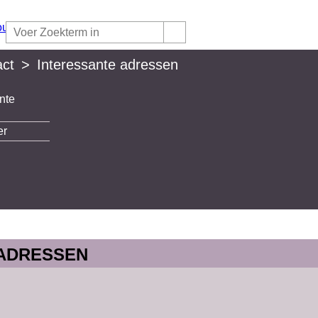
ct
>
Interessante adressen
nte
lan
er
 ADRESSEN