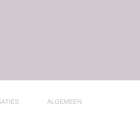
ATIES
ALGEMEEN
iegeschenk
Contact
utatie als
Over Boekenplan
expert
Pers en Boekenplan
Neem nu contact met ons op
voor uw Boekenplan
Nieuws