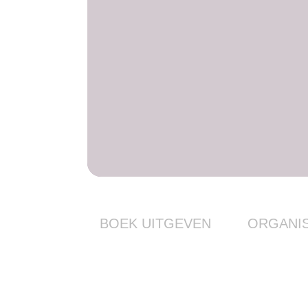
BOEK UITGEVEN
ORGANIS
Boek publiceren-Mosae Verbo
Boek als relat
Uitvoeringen
Onderstreep uw rep