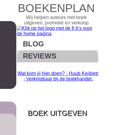
BOEKENPLAN
Wij helpen auteurs met boek
uitgeven, promotie en verkoop
BLOG
REVIEWS
Wat kom jij hier doen? - Huub Keijbets
Ziek uniek -
- Verkrijgbaar bij de boekhandel.
normaal voelt.
boe
BOEK UITGEVEN