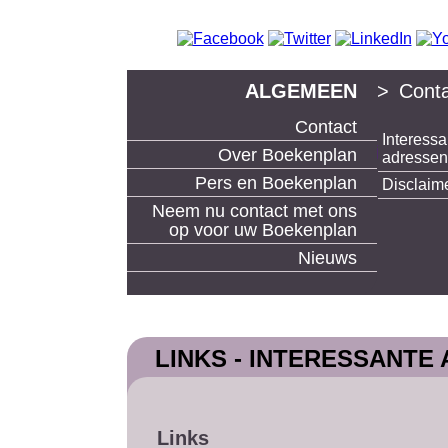
ALGEMEEN
>
Conta
Contact
Interessa
boek uitgeven en boeken maken bij Boekenp
Over Boekenplan
adressen
Pers en Boekenplan
Disclaim
Neem nu contact met ons
op voor uw Boekenplan
Nieuws
LINKS - INTERESSANTE
Links