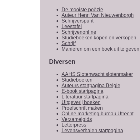
De mooiste poëzie
Auteur Henri Van Nieuwenborgh
Schrijverspunt
Leestafel
Schrijvenonline
Studieboeken kopen en verkopen
Schrijf
Manieren om een boek uit te geven
Diversen
AAHS Slotenwacht slotenmaker
Studieboeken
Auteurs startpagina Belgie
E-book startpagina
Literatuur startpagina
Uitgeverij boeken
Proefschrift maken
Online marketing bureau Utrecht
Verzamelgids
Letterpress
Levensverhalen startpagina