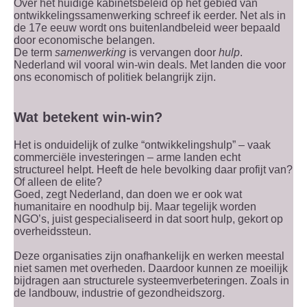
Over het huidige kabinetsbeleid op het gebied van
ontwikkelingssamenwerking schreef ik eerder. Net als in
de 17e eeuw wordt ons buitenlandbeleid weer bepaald
door economische belangen.
De term
samenwerking
is vervangen door
hulp
.
Nederland wil vooral win-win deals. Met landen die voor
ons economisch of politiek belangrijk zijn.
Wat betekent win-win?
Het is onduidelijk of zulke “ontwikkelingshulp” – vaak
commerciële investeringen – arme landen echt
structureel helpt. Heeft de hele bevolking daar profijt van?
Of alleen de elite?
Goed, zegt Nederland, dan doen we er ook wat
humanitaire en noodhulp bij. Maar tegelijk worden
NGO’s, juist gespecialiseerd in dat soort hulp, gekort op
overheidssteun.
Deze organisaties zijn onafhankelijk en werken meestal
niet samen met overheden. Daardoor kunnen ze moeilijk
bijdragen aan structurele systeemverbeteringen. Zoals in
de landbouw, industrie of gezondheidszorg.