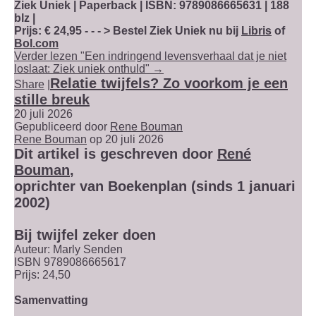
Ziek Uniek | Paperback | ISBN: 9789086665631 | 188
blz |
Prijs: € 24,95 - - - > Bestel Ziek Uniek nu bij
Libris
of
Bol.com
Verder lezen "Een indringend levensverhaal dat je niet
loslaat: Ziek uniek onthuld" →
Relatie twijfels? Zo voorkom je een
Share
|
stille breuk
20 juli 2026
Gepubliceerd door
Rene Bouman
Rene Bouman
op 20 juli 2026
Dit artikel is geschreven door
René
Bouman
,
oprichter van Boekenplan (sinds 1 januari
2002)
Bij twijfel zeker doen
Auteur: Marly Senden
ISBN 9789086665617
Prijs: 24,50
Samenvatting