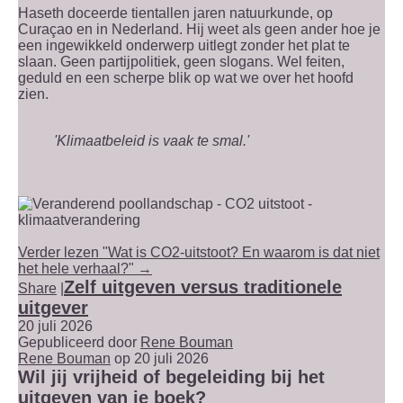
Haseth doceerde tientallen jaren natuurkunde, op
Curaçao en in Nederland. Hij weet als geen ander hoe je
een ingewikkeld onderwerp uitlegt zonder het plat te
slaan. Geen partijpolitiek, geen slogans. Wel feiten,
geduld en een scherpe blik op wat we over het hoofd
zien.
'Klimaatbeleid is vaak te smal.'
Verder lezen "Wat is CO2-uitstoot? En waarom is dat niet
het hele verhaal?" →
Zelf uitgeven versus traditionele
Share
|
uitgever
20 juli 2026
Gepubliceerd door
Rene Bouman
Rene Bouman
op 20 juli 2026
Wil jij vrijheid of begeleiding bij het
uitgeven van je boek?