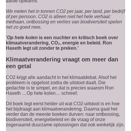
aarde opwarmt.
We meten het in tonnen CO2 per jaar, per land, per bedrijf
of per persoon. CO2 is alleen niet het hele verhaal:
methaan, ontbossing en verlies van biodiversiteit spelen
net zo goed mee.
'Op hete kolen
is een nuchter en kritisch boek over
klimaatverandering, CO₂, energie en beleid. Ron
Haseth legt uit zonder te preken.'
Klimaatverandering vraagt om meer dan
een getal
CO2 krijgt alle aandacht in het klimaatdebat. Alsof het
probleem is opgelost zodra de uitstoot daalt. Die
gedachte is te simpel, en dat is precies waarom Ron
Haseth …Op hete kolen… schreef.
Dit boek legt eerst helder uit wat CO2-uitstoot is en hoe
het bijdraagt aan klimaatverandering. Daarna gaat het
verder dan de meeste boeken durven: naar ontbossing,
biodiversiteit, energiebeleid en de vraag of onze
zogenaamd duurzame oplossingen dat ook werkelijk zijn.