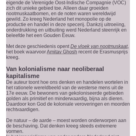
eigende de Verenigde Oost-Indische Compagnie (VOC)
zich dit unieke gebied toe. Alleen daar groeiden
nootmuskaatbomen, en de noten waren wereldwijd
gewild. Zo kreeg Nederland het monopolie op de
productie en handel in deze specerij. Dankzij uitroeiing,
onderdrukking en uitbuiting werd Nederland steenrijk en
beleefde het een Gouden Eeuw.
Met deze geschiedenis opent
De vloek van nootmuskaat
,
het boek waarvoor
Amitav Ghosh
recent de Erasmusprijs
kreeg.
Van kolonialisme naar neoliberaal
kapitalisme
De auteur toont hoe ons denken en handelen wortelen in
het rationele wereldbeeld van de westerse mens uit de
17e eeuw. De bewoners van gekoloniseerde gebieden
golden als primitief en minderwaardig, bijna als dieren.
Daardoor kon God de koloniale veroveringen en moorden
rechtvaardigen.
De natuur – de aarde – moest worden onderworpen aan
de beschaving. Dat denken kreeg steeds extremere
vormen.