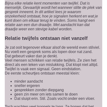
Bijna elke relatie kent momenten van twijfel. Dat is
menselijk. Gevaarlijk wordt het wanneer stilte de plek van
gesprek inneemt. In dit artikel lees je waarom
onzekerheid ontstaat, hoe je signalen herkent en wat je
kunt doen om elkaar terug te vinden. Soms hangt een
relatie aan een dun draadje. Met aandacht kan dat
draadje weer een stevige kabel worden.
Relatie twijfels ontstaan niet vanzelf
Je zat ooit tegenover elkaar alsof de wereld even stilviel.
Nu voelt een gesprek soms als lopen door nat zand.
Dat gebeurt vaker dan je denkt.
Veel mensen schrikken van relatie twijfels. Ze zien het
direct als een teken van mislukking. Dat klopt niet altijd.
Twijfel is vaak een signaal. Geen eindstation.
De eerste scheurtjes ontstaan meestal klein:
minder aandacht
sneller ergeren
gesprekken zonder diepgang
geen zin meer om iets samen te doen
Dat sluipt erin. Stil. Zoals vocht onder een vloer.
Toch wachten veel koppels te lang. Ze hopen dat het