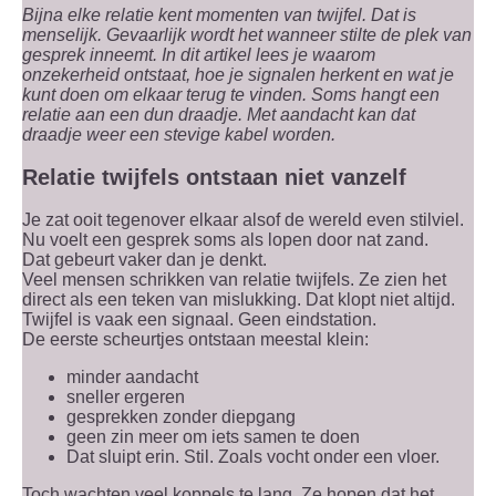
Bijna elke relatie kent momenten van twijfel. Dat is
menselijk. Gevaarlijk wordt het wanneer stilte de plek van
gesprek inneemt. In dit artikel lees je waarom
onzekerheid ontstaat, hoe je signalen herkent en wat je
kunt doen om elkaar terug te vinden. Soms hangt een
relatie aan een dun draadje. Met aandacht kan dat
draadje weer een stevige kabel worden.
Relatie twijfels ontstaan niet vanzelf
Je zat ooit tegenover elkaar alsof de wereld even stilviel.
Nu voelt een gesprek soms als lopen door nat zand.
Dat gebeurt vaker dan je denkt.
Veel mensen schrikken van relatie twijfels. Ze zien het
direct als een teken van mislukking. Dat klopt niet altijd.
Twijfel is vaak een signaal. Geen eindstation.
De eerste scheurtjes ontstaan meestal klein:
minder aandacht
sneller ergeren
gesprekken zonder diepgang
geen zin meer om iets samen te doen
Dat sluipt erin. Stil. Zoals vocht onder een vloer.
Toch wachten veel koppels te lang. Ze hopen dat het