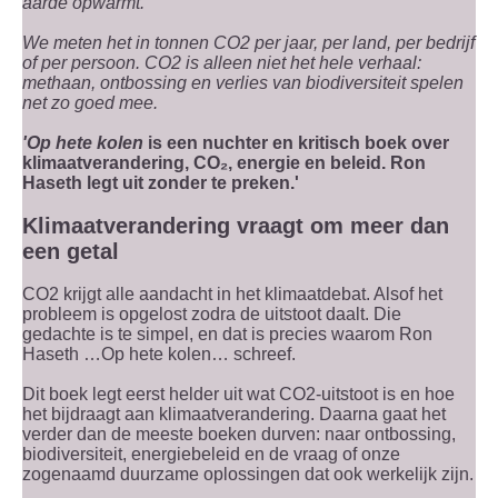
aarde opwarmt.
We meten het in tonnen CO2 per jaar, per land, per bedrijf
of per persoon. CO2 is alleen niet het hele verhaal:
methaan, ontbossing en verlies van biodiversiteit spelen
net zo goed mee.
'Op hete kolen
is een nuchter en kritisch boek over
klimaatverandering, CO₂, energie en beleid. Ron
Haseth legt uit zonder te preken.'
Klimaatverandering vraagt om meer dan
een getal
CO2 krijgt alle aandacht in het klimaatdebat. Alsof het
probleem is opgelost zodra de uitstoot daalt. Die
gedachte is te simpel, en dat is precies waarom Ron
Haseth …Op hete kolen… schreef.
Dit boek legt eerst helder uit wat CO2-uitstoot is en hoe
het bijdraagt aan klimaatverandering. Daarna gaat het
verder dan de meeste boeken durven: naar ontbossing,
biodiversiteit, energiebeleid en de vraag of onze
zogenaamd duurzame oplossingen dat ook werkelijk zijn.