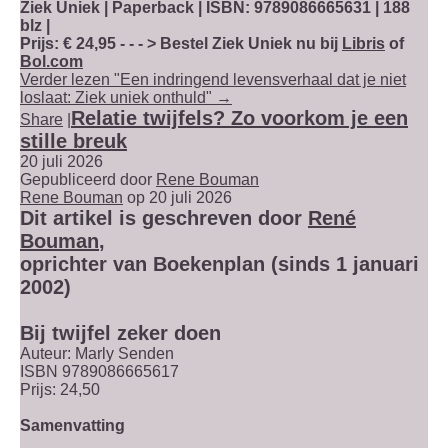
Ziek Uniek | Paperback | ISBN: 9789086665631 | 188
blz |
Prijs: € 24,95 - - - > Bestel Ziek Uniek nu bij
Libris
of
Bol.com
Verder lezen "Een indringend levensverhaal dat je niet
loslaat: Ziek uniek onthuld" →
Relatie twijfels? Zo voorkom je een
Share
|
stille breuk
20 juli 2026
Gepubliceerd door
Rene Bouman
Rene Bouman
op 20 juli 2026
Dit artikel is geschreven door
René
Bouman
,
oprichter van Boekenplan (sinds 1 januari
2002)
Bij twijfel zeker doen
Auteur: Marly Senden
ISBN 9789086665617
Prijs: 24,50
Samenvatting