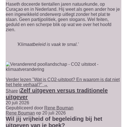
Haseth doceerde tientallen jaren natuurkunde, op
Curaçao en in Nederland. Hij weet als geen ander hoe je
een ingewikkeld onderwerp uitlegt zonder het plat te
slaan. Geen partijpolitiek, geen slogans. Wel feiten,
geduld en een scherpe blik op wat we over het hoofd
zien.
'Klimaatbeleid is vaak te smal.'
Verder lezen "Wat is CO2-uitstoot? En waarom is dat niet
het hele verhaal?" →
Zelf uitgeven versus traditionele
Share
|
uitgever
20 juli 2026
Gepubliceerd door
Rene Bouman
Rene Bouman
op 20 juli 2026
Wil jij vrijheid of begeleiding bij het
uitgeven van je boek?