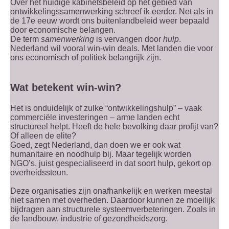
Over het huidige kabinetsbeleid op het gebied van
ontwikkelingssamenwerking schreef ik eerder. Net als in
de 17e eeuw wordt ons buitenlandbeleid weer bepaald
door economische belangen.
De term
samenwerking
is vervangen door
hulp
.
Nederland wil vooral win-win deals. Met landen die voor
ons economisch of politiek belangrijk zijn.
Wat betekent win-win?
Het is onduidelijk of zulke “ontwikkelingshulp” – vaak
commerciële investeringen – arme landen echt
structureel helpt. Heeft de hele bevolking daar profijt van?
Of alleen de elite?
Goed, zegt Nederland, dan doen we er ook wat
humanitaire en noodhulp bij. Maar tegelijk worden
NGO’s, juist gespecialiseerd in dat soort hulp, gekort op
overheidssteun.
Deze organisaties zijn onafhankelijk en werken meestal
niet samen met overheden. Daardoor kunnen ze moeilijk
bijdragen aan structurele systeemverbeteringen. Zoals in
de landbouw, industrie of gezondheidszorg.