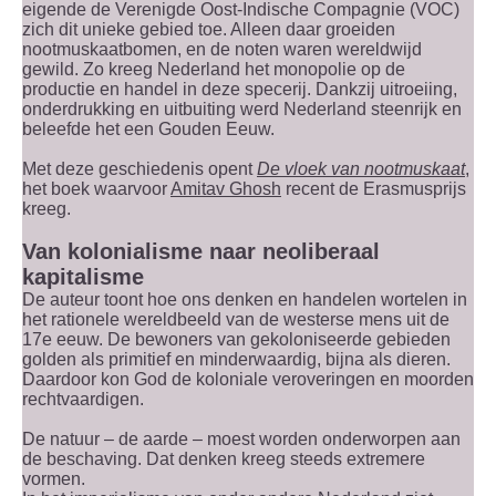
eigende de Verenigde Oost-Indische Compagnie (VOC)
zich dit unieke gebied toe. Alleen daar groeiden
nootmuskaatbomen, en de noten waren wereldwijd
gewild. Zo kreeg Nederland het monopolie op de
productie en handel in deze specerij. Dankzij uitroeiing,
onderdrukking en uitbuiting werd Nederland steenrijk en
beleefde het een Gouden Eeuw.
Met deze geschiedenis opent
De vloek van nootmuskaat
,
het boek waarvoor
Amitav Ghosh
recent de Erasmusprijs
kreeg.
Van kolonialisme naar neoliberaal
kapitalisme
De auteur toont hoe ons denken en handelen wortelen in
het rationele wereldbeeld van de westerse mens uit de
17e eeuw. De bewoners van gekoloniseerde gebieden
golden als primitief en minderwaardig, bijna als dieren.
Daardoor kon God de koloniale veroveringen en moorden
rechtvaardigen.
De natuur – de aarde – moest worden onderworpen aan
de beschaving. Dat denken kreeg steeds extremere
vormen.