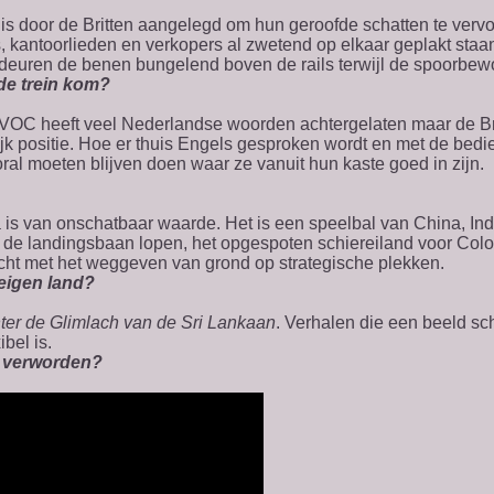
 is door de Britten aangelegd om hun geroofde schatten te vervoe
, kantoorlieden en verkopers al zwetend op elkaar geplakt staan
 deuren de benen bungelend boven de rails terwijl de spoorbewo
de trein kom?
 VOC heeft veel Nederlandse woorden achtergelaten maar de Bri
jk positie. Hoe er thuis Engels gesproken wordt en met de bedi
ral moeten blijven doen waar ze vanuit hun kaste goed in zijn.
a is van onschatbaar waarde. Het is een speelbal van China, In
ver de landingsbaan lopen, het opgespoten schiereiland voor C
ht met het weggeven van grond op strategische plekken.
 eigen land?
ter de Glimlach van de Sri Lankaan
. Verhalen die een beeld sch
bel is.
as verworden?