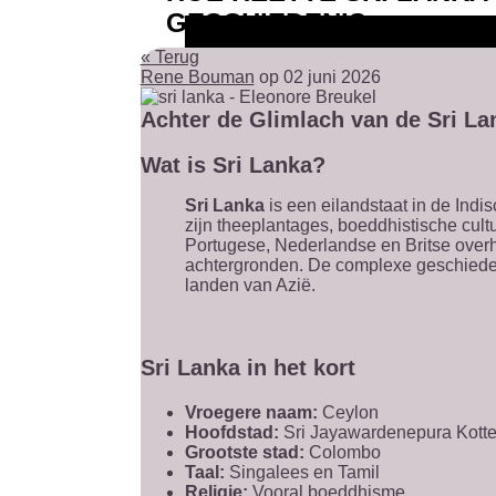
GESCHIEDENIS
« Terug
Rene Bouman
op 02 juni 2026
Achter de Glimlach van de Sri L
Wat is Sri Lanka?
Sri Lanka
is een eilandstaat in de Indis
zijn theeplantages, boeddhistische cult
Portugese, Nederlandse en Britse over
achtergronden. De complexe geschiedenis
landen van Azië.
Sri Lanka in het kort
Vroegere naam:
Ceylon
Hoofdstad:
Sri Jayawardenepura Kott
Grootste stad:
Colombo
Taal:
Singalees en Tamil
Religie:
Vooral boeddhisme