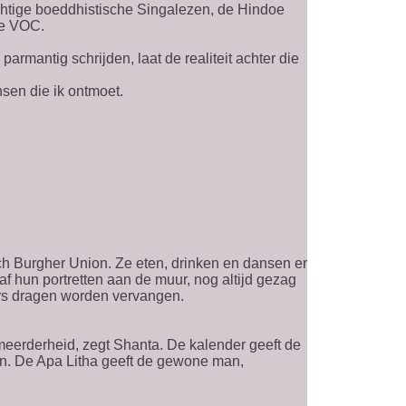
htige boeddhistische Singalezen, de Hindoe
de VOC.
armantig schrijden, laat de realiteit achter die
nsen die ik ontmoet.
ch Burgher Union. Ze eten, drinken en dansen er
f hun portretten aan de muur, nog altijd gezag
rs dragen worden vervangen.
 meerderheid, zegt Shanta. De kalender geeft de
en. De Apa Litha geeft de gewone man,