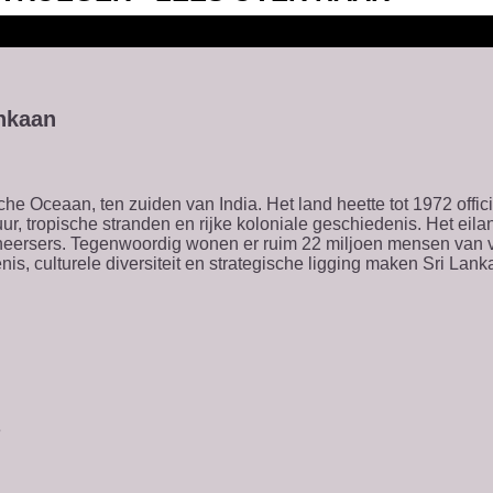
ankaan
che Oceaan, ten zuiden van India. Het land heette tot 1972 offic
uur, tropische stranden en rijke koloniale geschiedenis. Het ei
heersers. Tegenwoordig wonen er ruim 22 miljoen mensen van ve
, culturele diversiteit en strategische ligging maken Sri Lank
e