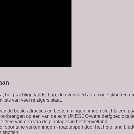
aan
a, het
prachtige landschap
, de overvloed aan mogelijkheden om 
sts van veel reizigers staat.
van de beste attracties en bestemmingen binnen slechts een paar
oorbrengen op een van de acht UNESCO-werelderfgoedlocaties v
 thee van een van de plantages in het heuvelland.
oor spontane verkenningen - roadtrippen door het hele land biedt
e spotten!