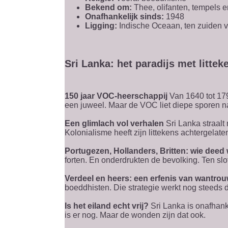
Bekend om:
Thee, olifanten, tempels e
Onafhankelijk sinds:
1948
Ligging:
Indische Oceaan, ten zuiden v
Sri Lanka: het paradijs met littek
150 jaar VOC-heerschappij
Van 1640 tot 17
een juweel. Maar de VOC liet diepe sporen n
Een glimlach vol verhalen
Sri Lanka straalt
Kolonialisme heeft zijn littekens achtergelate
Portugezen, Hollanders, Britten: wie deed
forten. En onderdrukten de bevolking. Ten sl
Verdeel en heers: een erfenis van wantro
boeddhisten. Die strategie werkt nog steeds 
Is het eiland echt vrij?
Sri Lanka is onafhank
is er nog. Maar de wonden zijn dat ook.