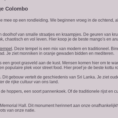
ige Colombo
e mee op een rondleiding. We beginnen vroeg in de ochtend, al
n doolhof van smalle straatjes en kraampjes. De geuren van kruide
k, chaotisch en vol leven. Hier koop je de beste mango's en a
tempel
. Deze tempel is een mix van modern en traditioneel. B
stad. Je ziet monniken in oranje gewaden bidden en mediteren.
 is een groot grasveld aan de kust. Mensen komen hier om te wa
n populaire plek voor street food. Hier proef je de beste kottu ro
Dit gebouw vertelt de geschiedenis van Sri Lanka. Je ziet oude
er de rijke cultuur van ons land.
de hoppers, een soort pannenkoek. Of de traditionele rijst en c
emorial Hall. Dit monument herinnert aan onze onafhankelijk
ots van onze natie.