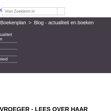
 Boekenplan
>
Blog - actualiteit en boeken
ualiteit
lan
en
eleid
 VROEGER - LEES OVER HAAR