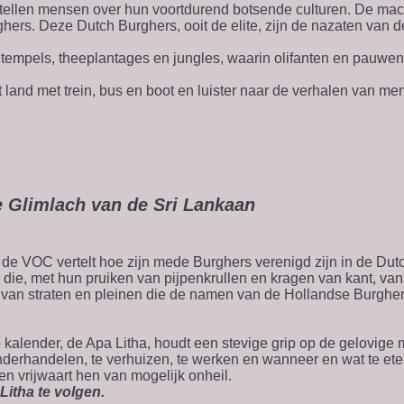
tellen mensen over hun voortdurend botsende culturen. De mac
hers. Deze Dutch Burghers, ooit de elite, zijn de nazaten van 
 tempels, theeplantages en jungles, waarin olifanten en pauwen p
t land met trein, bus en boot en luister naar de verhalen van me
e Glimlach van de Sri Lankaan
de VOC vertelt hoe zijn mede Burghers verenigd zijn in de Dut
ie, met hun pruiken van pijpenkrullen en kragen van kant, vana
van straten en pleinen die de namen van de Hollandse Burghe
p kalender, de Apa Litha, houdt een stevige grip op de gelovige
onderhandelen, te verhuizen, te werken en wanneer en wat te et
n vrijwaart hen van mogelijk onheil.
itha te volgen.