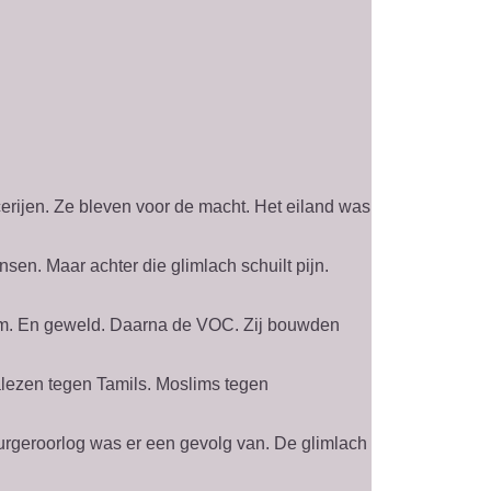
rijen. Ze bleven voor de macht. Het eiland was
sen. Maar achter die glimlach schuilt pijn.
om. En geweld. Daarna de VOC. Zij bouwden
alezen tegen Tamils. Moslims tegen
burgeroorlog was er een gevolg van. De glimlach