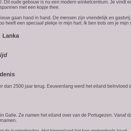
l. Dit oude gebouw is nu een modern winkelcentrum. Je vindt er 
tspannen met een kopje thee.
euw gaan hand in hand. De mensen zijn vriendelijk en gastvrij. 
heeft een speciaal plekje in mijn hart. Ik ben trots om je mijn s
i Lanka
ijd
edenis
meer dan 2500 jaar terug. Eeuwenlang werd het eiland beïnvloed 
 in Galle. Ze namen het eiland over van de Portugezen. Vanaf 
ernamen.
t de kustgebieden. Het binnenland liet hen grotendeels koud.