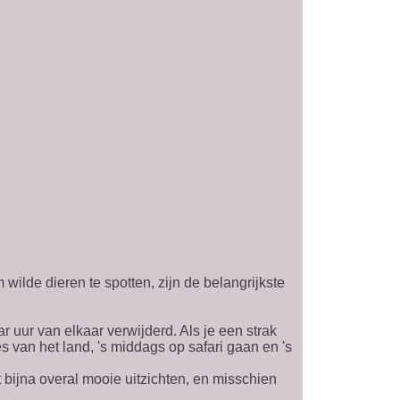
wilde dieren te spotten, zijn de belangrijkste
 uur van elkaar verwijderd. Als je een strak
an het land, 's middags op safari gaan en 's
 bijna overal mooie uitzichten, en misschien