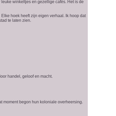
leuke winkeltjes en gezellige cafés. Het is de
Elke hoek heeft zijn eigen verhaal. Ik hoop dat
tad te laten zien.
door handel, geloof en macht.
dat moment begon hun koloniale overheersing.