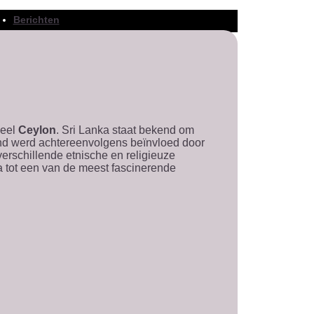
Berichten
ieel
Ceylon
. Sri Lanka staat bekend om
land werd achtereenvolgens beïnvloed door
rschillende etnische en religieuze
a tot een van de meest fascinerende