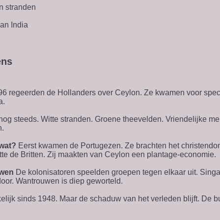
n stranden
an India
ens
96 regeerden de Hollanders over Ceylon. Ze kwamen voor spece
a.
 nog steeds. Witte stranden. Groene theevelden. Vriendelijke men
n.
 wat?
Eerst kwamen de Portugezen. Ze brachten het christend
otte de Britten. Zij maakten van Ceylon een plantage-economie.
uwen
De kolonisatoren speelden groepen tegen elkaar uit. Sing
door. Wantrouwen is diep geworteld.
elijk sinds 1948. Maar de schaduw van het verleden blijft. De 