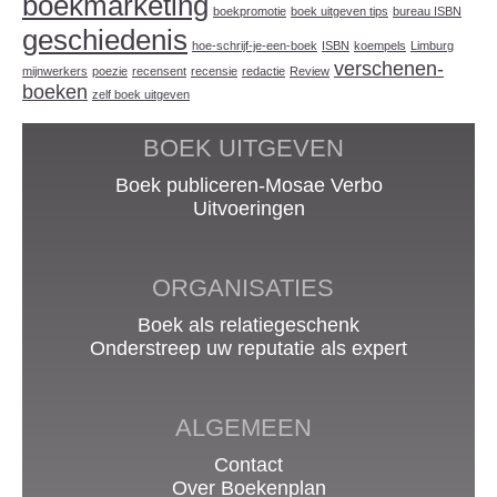
boekmarketing
boekpromotie
boek uitgeven tips
bureau ISBN
geschiedenis
hoe-schrijf-je-een-boek
ISBN
koempels
Limburg
verschenen-
mijnwerkers
poezie
recensent
recensie
redactie
Review
boeken
zelf boek uitgeven
BOEK UITGEVEN
Boek publiceren-Mosae Verbo
Uitvoeringen
ORGANISATIES
Boek als relatiegeschenk
Onderstreep uw reputatie als expert
ALGEMEEN
Contact
Over Boekenplan