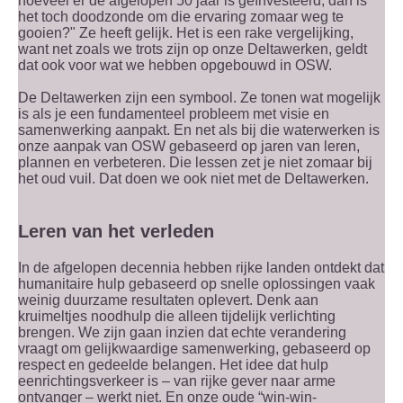
hoeveel er de afgelopen 50 jaar is geïnvesteerd, dan is
het toch doodzonde om die ervaring zomaar weg te
gooien?" Ze heeft gelijk. Het is een rake vergelijking,
want net zoals we trots zijn op onze Deltawerken, geldt
dat ook voor wat we hebben opgebouwd in OSW.
De Deltawerken zijn een symbool. Ze tonen wat mogelijk
is als je een fundamenteel probleem met visie en
samenwerking aanpakt. En net als bij die waterwerken is
onze aanpak van OSW gebaseerd op jaren van leren,
plannen en verbeteren. Die lessen zet je niet zomaar bij
het oud vuil. Dat doen we ook niet met de Deltawerken.
Leren van het verleden
In de afgelopen decennia hebben rijke landen ontdekt dat
humanitaire hulp gebaseerd op snelle oplossingen vaak
weinig duurzame resultaten oplevert. Denk aan
kruimeltjes noodhulp die alleen tijdelijk verlichting
brengen. We zijn gaan inzien dat echte verandering
vraagt om gelijkwaardige samenwerking, gebaseerd op
respect en gedeelde belangen. Het idee dat hulp
eenrichtingsverkeer is – van rijke gever naar arme
ontvanger – werkt niet. En onze oude “win-win-