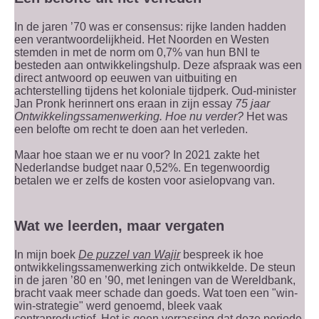
In de jaren ’70 was er consensus: rijke landen hadden
een verantwoordelijkheid. Het Noorden en Westen
stemden in met de norm om 0,7% van hun BNI te
besteden aan ontwikkelingshulp. Deze afspraak was een
direct antwoord op eeuwen van uitbuiting en
achterstelling tijdens het koloniale tijdperk. Oud-minister
Jan Pronk herinnert ons eraan in zijn essay
75 jaar
Ontwikkelingssamenwerking. Hoe nu verder?
Het was
een belofte om recht te doen aan het verleden.
Maar hoe staan we er nu voor? In 2021 zakte het
Nederlandse budget naar 0,52%. En tegenwoordig
betalen we er zelfs de kosten voor asielopvang van.
Wat we leerden, maar vergaten
In mijn boek
De puzzel van Wajir
bespreek ik hoe
ontwikkelingssamenwerking zich ontwikkelde. De steun
in de jaren ’80 en ’90, met leningen van de Wereldbank,
bracht vaak meer schade dan goeds. Wat toen een "win-
win-strategie" werd genoemd, bleek vaak
contraproductief. Het is geen verrassing dat deze periode