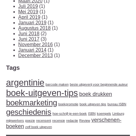
Maart 2020
(1)
Juli 2019
(1)
Mei 2019
(1)
April 2019
(1)
Januari 2019
(1)
Augustus 2018
(1)
Juni 2018
(2)
Juni 2017
(3)
November 2016
(1)
Januari 2014
(1)
December 2013
(1)
Tags
argentinie
barcode maken
beste uitgeverij voor beginnende auteur
boek-uitgeven-tips
boek drukken
boekmarketing
boekpromotie
boek uitgeven tips
bureau ISBN
geschiedenis
hoe-schrijf-je-een-boek
ISBN
koempels
Limburg
verschenen-
mijnwerkers
poezie
recensent
recensie
redactie
Review
boeken
zelf boek uitgeven