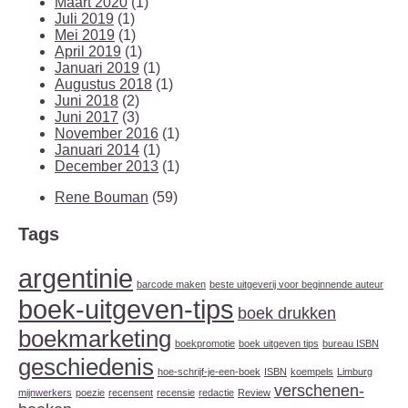
Maart 2020
(1)
Juli 2019
(1)
Mei 2019
(1)
April 2019
(1)
Januari 2019
(1)
Augustus 2018
(1)
Juni 2018
(2)
Juni 2017
(3)
November 2016
(1)
Januari 2014
(1)
December 2013
(1)
Rene Bouman
(59)
Tags
argentinie
barcode maken
beste uitgeverij voor beginnende auteur
boek-uitgeven-tips
boek drukken
boekmarketing
boekpromotie
boek uitgeven tips
bureau ISBN
geschiedenis
hoe-schrijf-je-een-boek
ISBN
koempels
Limburg
verschenen-
mijnwerkers
poezie
recensent
recensie
redactie
Review