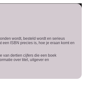
evonden wordt, besteld wordt en serieus
at een ISBN precies is, hoe je eraan komt en
 van dertien cijfers die een boek
rmatie over titel, uitgever en