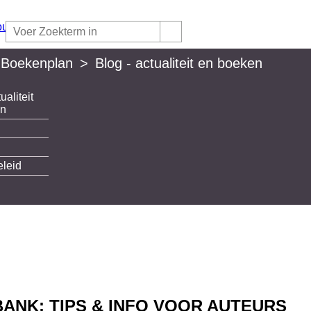
 Boekenplan
>
Blog - actualiteit en boeken
ualiteit
lan
en
eleid
ANK: TIPS & INFO VOOR AUTEURS