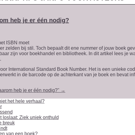
om heb je er één nodig?
t er zelden bij stil. Toch bepaalt dit ene nummer of jouw boek g
 zijn voor boekhandel en bibliotheek. In dit artikel lees je w
.
voor International Standard Book Number. Het is een unieke code
verwerkt in de barcode op de achterkant van je boek en bevat info
aarom heb je er één nodig?" →
iet het hele verhaal?
r
assend
 loslaat: Ziek uniek onthuld
le breuk
indt
geven van een boek?