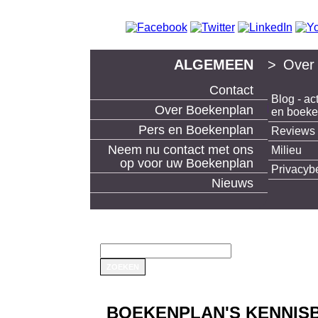
ALGEMEEN
>
Over
Contact
Blog - act
boek uitgeven en boeken maken bij Boekenp
Over Boekenplan
en boek
Pers en Boekenplan
Reviews
Neem nu contact met ons
Milieu
op voor uw Boekenplan
Privacyb
Nieuws
BOEKENPLAN'S KENNISB