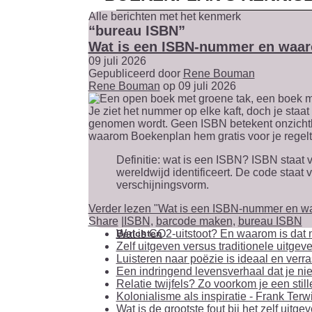
Alle berichten met het kenmerk
“bureau ISBN”
Wat is een ISBN-nummer en waar
09 juli 2026
Gepubliceerd door
Rene Bouman
Rene Bouman
op 09 juli 2026
Je ziet het nummer op elke kaft, doch je staa
genomen wordt. Geen ISBN betekent onzichtbaar
waarom Boekenplan hem gratis voor je regelt
Definitie: wat is een ISBN? ISBN staat 
wereldwijd identificeert. De code staat 
verschijningsvorm.
Verder lezen "Wat is een ISBN-nummer en w
Share
|
ISBN
,
barcode maken
,
bureau ISBN
Berichten
Wat is CO2-uitstoot? En waarom is dat n
Zelf uitgeven versus traditionele uitgeve
Luisteren naar poëzie is ideaal en verr
Een indringend levensverhaal dat je niet
Relatie twijfels? Zo voorkom je een stil
Kolonialisme als inspiratie - Frank Terw
Wat is de grootste fout bij het zelf uit