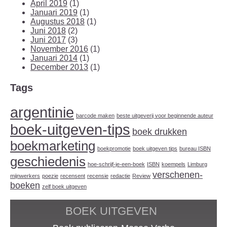
April 2019
(1)
Januari 2019
(1)
Augustus 2018
(1)
Juni 2018
(2)
Juni 2017
(3)
November 2016
(1)
Januari 2014
(1)
December 2013
(1)
Tags
argentinie
barcode maken
beste uitgeverij voor beginnende auteur
boek-uitgeven-tips
boek drukken
boekmarketing
boekpromotie
boek uitgeven tips
bureau ISBN
geschiedenis
hoe-schrijf-je-een-boek
ISBN
koempels
Limburg
verschenen-
mijnwerkers
poezie
recensent
recensie
redactie
Review
boeken
zelf boek uitgeven
BOEK UITGEVEN