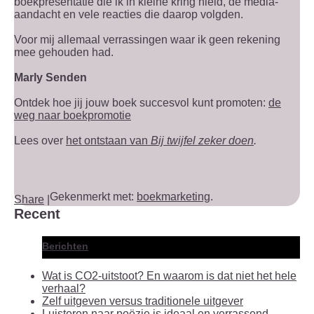
boekpresentatie die ik in kleine kring hield, de media-
aandacht en vele reacties die daarop volgden.
Voor mij allemaal verrassingen waar ik geen rekening
mee gehouden had.
Marly Senden
Ontdek hoe jij jouw boek succesvol kunt promoten:
de
weg naar boekpromotie
Lees over
het ontstaan van
Bij twijfel zeker doen
.
Gekenmerkt met:
boekmarketing
.
Share
|
Recent
Berichten
Wat is CO2-uitstoot? En waarom is dat niet het hele
verhaal?
Zelf uitgeven versus traditionele uitgever
Luisteren naar poëzie is ideaal en verrassend