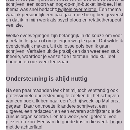
schrijven, een soort van nog-op-mijn-bucketlist-idee. Het
thema was snel bedacht:
twijfels over relatie.
Een thema
waar ik persoonlijk een paar jaar mee bezig ben geweest
en dat ik in mijn werk als psycholoog en
relatietherapeut
veel zie.
Welke overwegingen zijn belangrijk in de keuze om voor
je relatie te gaan of om je eigen weg te gaan. Dat wilde ik
overzichtelijk maken. Uit de losse pols ben ik gaan
schrijven. Verhalen uit de praktijk en dan weer een stuk
theorie, waardoor je vanzelf de literatuur induikt. Heel
boeiend en ook weer leerzaam.
Ondersteuning is altijd nuttig
Na een paar maanden leek het mij toch verstandig ook
professionele ondersteuning te zoeken bij het schrijven
van een boek. Ik ben naar een ‘schrijfweek’ op Mallorca
gegaan. Daar ontmoette ik andere schrijvers, een
uitgever, een redacteur, en een ervaren schrijfster die de
cursus organiseerde. Een top-week, veel geleerd, veel
plezier en zon. Een van de goede tips in die week:
begin
met de achterflap!