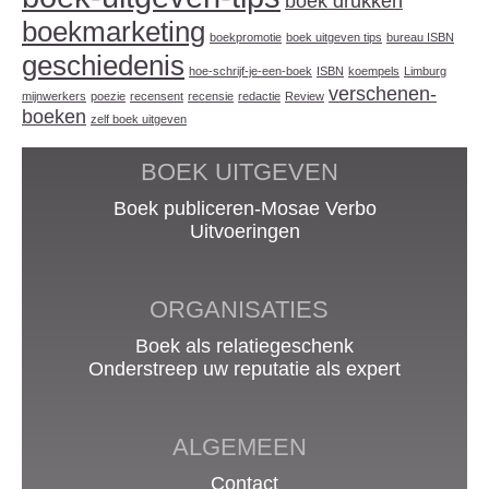
boek drukken
boekmarketing
boekpromotie
boek uitgeven tips
bureau ISBN
geschiedenis
hoe-schrijf-je-een-boek
ISBN
koempels
Limburg
verschenen-
mijnwerkers
poezie
recensent
recensie
redactie
Review
boeken
zelf boek uitgeven
BOEK UITGEVEN
Boek publiceren-Mosae Verbo
Uitvoeringen
ORGANISATIES
Boek als relatiegeschenk
Onderstreep uw reputatie als expert
ALGEMEEN
Contact