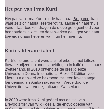
Het pad van Irma Kurti
Het pad van Irma Kurti leidde haar naar
Bergamo
, Italië,
waar ze zich naturaliseerde tot Italiaanse en haar thuis
vond. Haar boeken dragen de diepe genegenheid voor
haar ouders in zich, en deze werken getuigen van haar
toewijding aan het eren van hun herinnering.
Kurti's literaire talent
Kurti's literaire talent werd al snel erkend, met talloze
literaire prijzen en onderscheidingen in Italië en Italiaans
Zwitserland. In 2013 ontving ze de prestigieuze
Universum Donna International Prize IX Edition voor
Literatuur en werd ze bekroond met een levenslange
benoeming als Ambassadeur van Vrede door de
Universiteit van Vrede, Italiaans Zwitserland.
In 2020 werd Irma Kurti geëerd met de titel van
Erevoorzitter van
WikiPoesia
, de encyclopedie van
poëzie. Een jaar later ontving ze de eervolle titel "Liria"