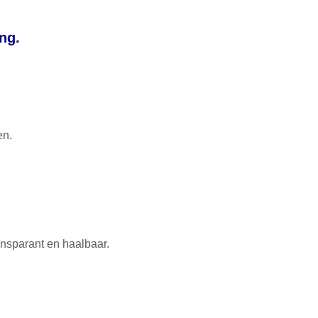
ng.
en.
ansparant en haalbaar.