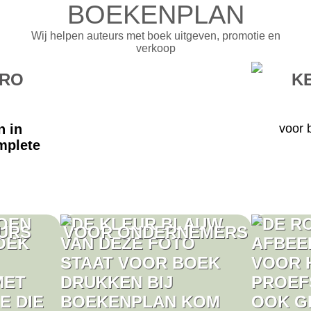
BOEKENPLAN
Wij helpen auteurs met boek uitgeven, promotie en
verkoop
BRO
K
n in
voor 
mplete
URS
VOOR ONDERNEMERS