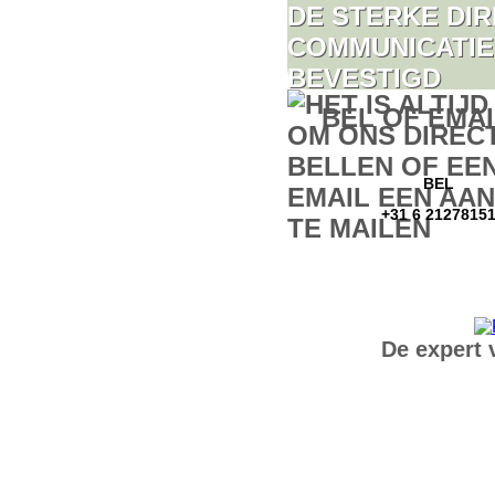
BEL OF EMAI
BEL
+31 6 2127815
De expert 