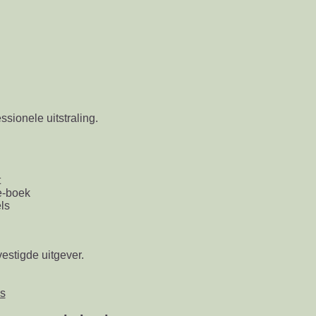
ssionele uitstraling.
t
e-boek
ls
estigde uitgever.