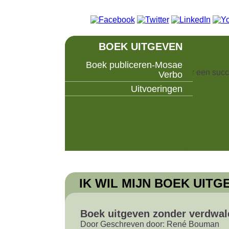
BOEK UITGEVEN
Boek publiceren-Mosae
Boek uitgeven, samen maken we er een succ
Verbo
Uitvoeringen
IK WIL MIJN BOEK UITG
Boek uitgeven zonder verdwale
Door
Geschreven door:
René Bouman