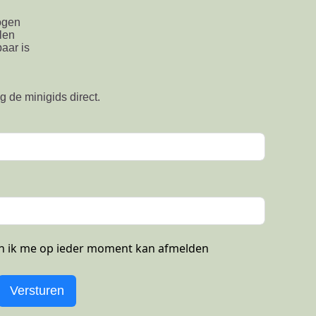
ogen
len
aar is
g de minigids direct.