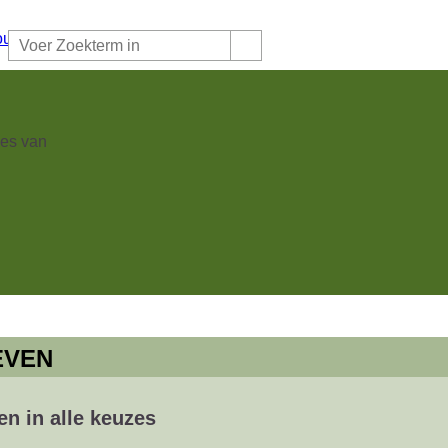
es van
Wat kom jij hier doen
- Verkrijgbaar bij
EVEN
n in alle keuzes