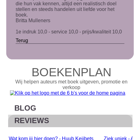
die hun vak kennen, altijd een realistisch doel
stellen en steeds handelen uit liefde voor het
boek.
Britta Mulleners
1e indruk 10,0 - service 10,0 - prijs/kwaliteit 10,0
Terug
BOEKENPLAN
Wij helpen auteurs met boek uitgeven, promotie en
verkoop
BLOG
REVIEWS
Wat kom jij hier doen? - Huub Keijbets
Ziek uniek - Als