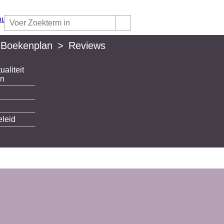
 Boekenplan
>
Reviews
ualiteit
lan
en
eleid