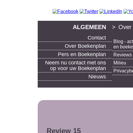
ALGEMEEN
>
Over
Contact
Blog - act
boek uitgeven en boeken maken bij Boekenp
Over Boekenplan
en boek
Pers en Boekenplan
Reviews
Neem nu contact met ons
Milieu
op voor uw Boekenplan
Privacyb
Nieuws
Review 15