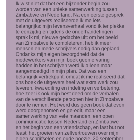
Ik wist niet dat het een bijzonder begin zou
worden van een unieke samenwerking tussen
Zimbabwe en Nederland. Na een eerste gesprek
met de uitgevers realiseerde ik me iets
belangrijks: mijn levensverhaal vond ik ter plekke
te eenzijdig en tijdens de onderhandelingen
sprak ik mij nieuwe gedachte uit: om het beeld
van Zimbabwe te completeren, heb ik meer
mensen en mede schrijvers nodig dan gepland.
Ondanks mijn eigen bezorgdheid dat de
medewerkers van mijn boek geen ervaring
hadden in het schrijven werd ik alleen maar
aangemoedigd in mijn plan. Dat was een
belangrijk vertrekpunt, omdat ik me realiseerd dat
ons boek de uitgevers heel wat extra werk zou
leveren, kwa editing en indeling en verbetering,
hoe zeer ik ook mijn best deed om de verhalen
van de verschillende personen hier in Zimbabwe
door te nemen. Het werd dus geen boek dat even
werd doorgenomen en ge-edit, maar een
samenwerking van vele maanden, een open
communicatie tussen Nederland en Zimbabwe
en het begin van een vriendschap, en last but not
least: het groeien van zelfvertrouwen over mijn
eigen schrijfselen en oude poezie. 20 september