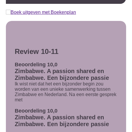
Review 10-11
Beoordeling 10,0
Zimbabwe. A passion shared en
Zimbabwe. Een bijzondere passie
Ik wist niet dat het een bijzonder begin zou
worden van een unieke samenwerking tussen
Zimbabwe en Nederland. Na een eerste gesprek
met
Beoordeling 10,0
Zimbabwe. A passion shared en
Zimbabwe. Een bijzondere passie